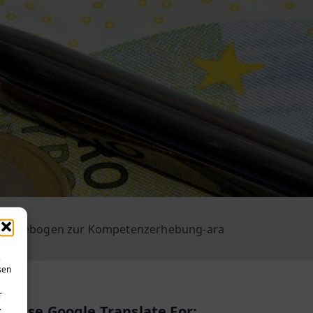
Fragebogen zur Kompetenzerhebung-ara
,
sen
r
.
Use Google Translate For: