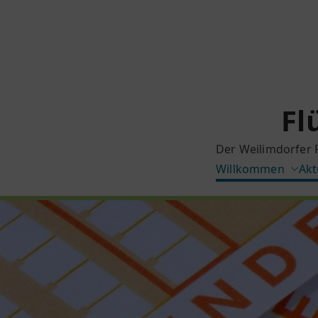
Zum
Inhalt
springen
Fl
Der Weilimdorfer 
Willkommen
Akt