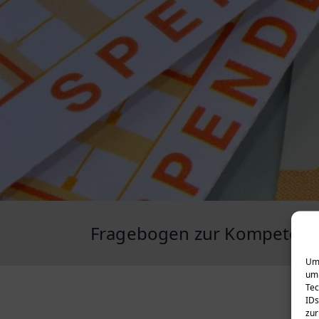
Fragebogen zur Kompetenz
Um 
um 
Tec
IDs
zur