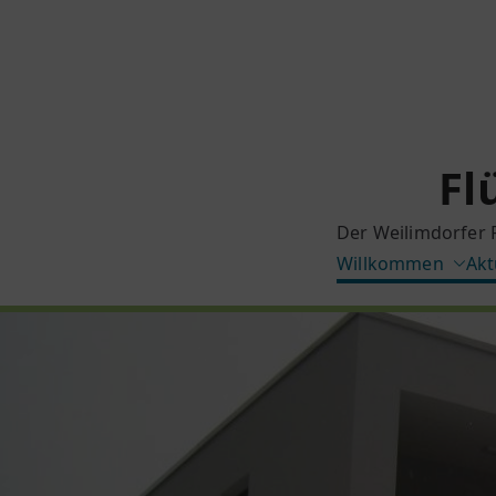
Zum
Inhalt
springen
Fl
Der Weilimdorfer 
Willkommen
Akt