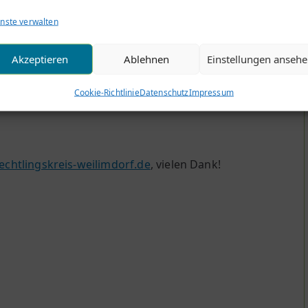
nste verwalten
 senden Sie ihn unterschrieben zurück an:
Akzeptieren
Ablehnen
Einstellungen anseh
Cookie-Richtlinie
Datenschutz
Impressum
echtlingskreis-weilimdorf.de
, vielen Dank!