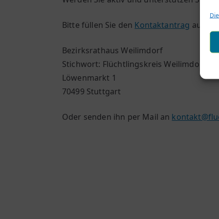
Die
Bitte füllen Sie den
Kontaktantrag
aus und
Bezirksrathaus Weilimdorf
Stichwort: Flüchtlingskreis Weilimdorf
Löwenmarkt 1
70499 Stuttgart
Oder senden ihn per Mail an
kontakt@flu