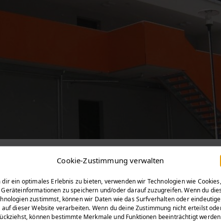
Cookie-Zustimmung verwalten
dir ein optimales Erlebnis zu bieten, verwenden wir Technologien wie Cookies
Geräteinformationen zu speichern und/oder darauf zuzugreifen. Wenn du die
hnologien zustimmst, können wir Daten wie das Surfverhalten oder eindeutige
 auf dieser Website verarbeiten. Wenn du deine Zustimmung nicht erteilst ode
ückziehst, können bestimmte Merkmale und Funktionen beeinträchtigt werden
! Die Mitgliedschaft bzw. Mitarbeit ist kostenlos.