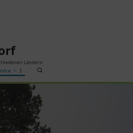
orf
schiedenen Ländern
rvice