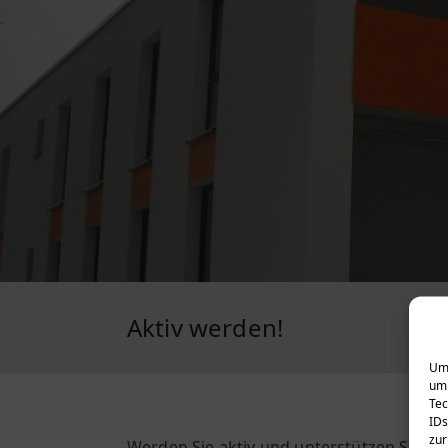
Aktiv werden!
Um 
um 
Tec
IDs
zur
Werden Sie aktiv und unterstützen Sie uns