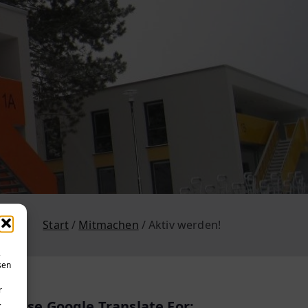
Start
Mitmachen
Aktiv werden!
,
sen
r
.
Use Google Translate For: