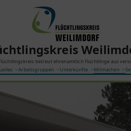
üchtlingskreis Weilimd
Flüchtlingskreis betreut ehrenamtlich Flüchtlinge aus ver
uelles
Arbeitsgruppen
Unterkünfte
Mitmachen
Se