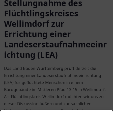
Stellungnahme des
Flüchtlingskreises
Weilimdorf zur
Errichtung einer
Landeserstaufnahmeeinr
ichtung (LEA)
Das Land Baden-Württemberg prüft derzeit die
Errichtung einer Landeserstaufnahmeeinrichtung
(LEA) für geflüchtete Menschen in einem
Bürogebäude im Mittleren Pfad 13-15 in Weilimdorf.
Als Flüchtlingskreis Weilimdorf möchten wir uns zu
dieser Diskussion äußern und zur sachlichen
Meinungsbildung in unserer Gemeinde beitragen.