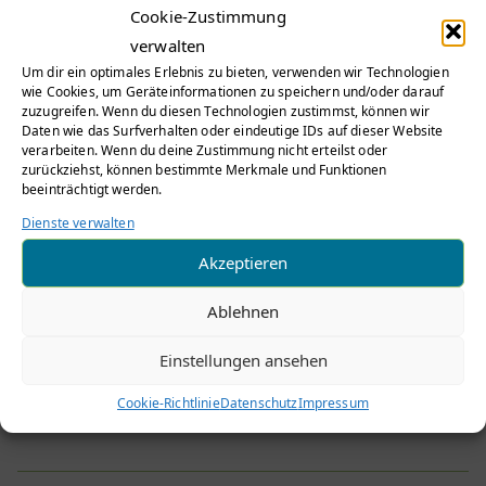
Cookie-Zustimmung
Weiterlesen
verwalten
Um dir ein optimales Erlebnis zu bieten, verwenden wir Technologien
wie Cookies, um Geräteinformationen zu speichern und/oder darauf
zuzugreifen. Wenn du diesen Technologien zustimmst, können wir
Daten wie das Surfverhalten oder eindeutige IDs auf dieser Website
Neues Kontaktformular
verarbeiten. Wenn du deine Zustimmung nicht erteilst oder
zurückziehst, können bestimmte Merkmale und Funktionen
verfügbar
beeinträchtigt werden.
Dienste verwalten
Wie auf der Vollversammlung am 1. März 2023
Akzeptieren
angekündigt (siehe Berichterstattung auf
www.weilimdorf.de), steht auf unserer Webseite ab
Ablehnen
sofort HIER unser neues (interaktives) Kontakt-PDF
Einstellungen ansehen
zum Download und Ausfüllen bereit. Die […]
Cookie-Richtlinie
Datenschutz
Impressum
Weiterlesen